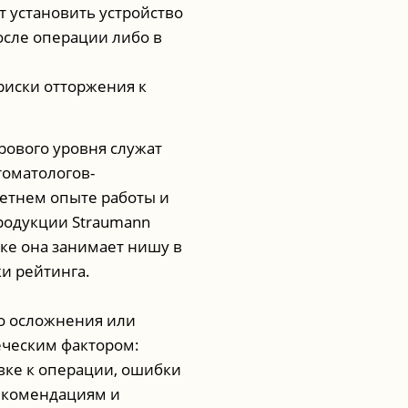
т установить устройство
осле операции либо в
 риски отторжения к
ового уровня служат
оматологов-
етнем опыте работы и
родукции Straumann
нке она занимает нишу в
ки рейтинга.
то осложнения или
еческим фактором:
вке к операции, ошибки
рекомендациям и