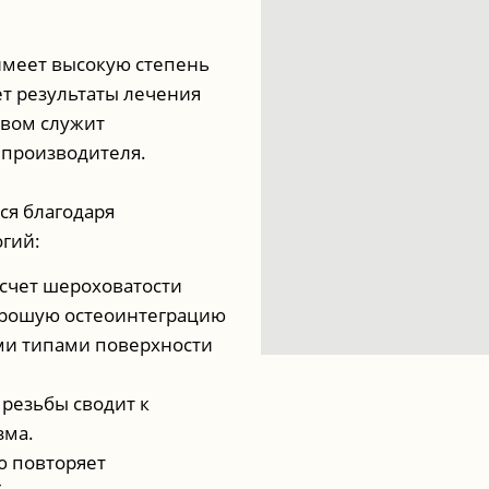
имеет высокую степень
ет результаты лечения
твом служит
 производителя.
ся благодаря
гий:
счет шероховатости
орошую остеоинтеграцию
ми типами поверхности
резьбы сводит к
зма.
ю повторяет