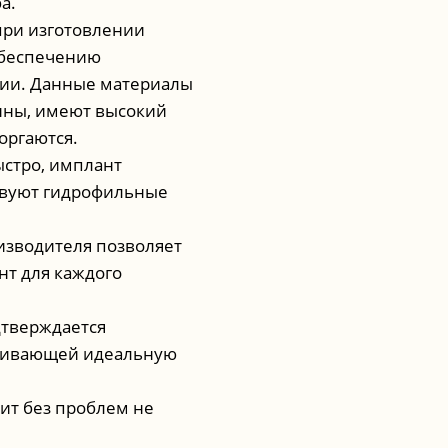
а.
при изготовлении
обеспечению
ции. Данные материалы
нны, имеют высокий
оргаются.
ыстро, имплант
ствуют гидрофильные
изводителя позволяет
нт для каждого
дтверждается
ечивающей идеальную
ит без проблем не