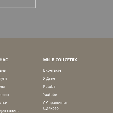
 НАС
МЫ В СОЦСЕТЯХ
ачи
ВКонтакте
луги
Я.Дзен
ны
Rutube
зывы
Youtube
атьи
Я.Справочник -
Щелково
део-советы