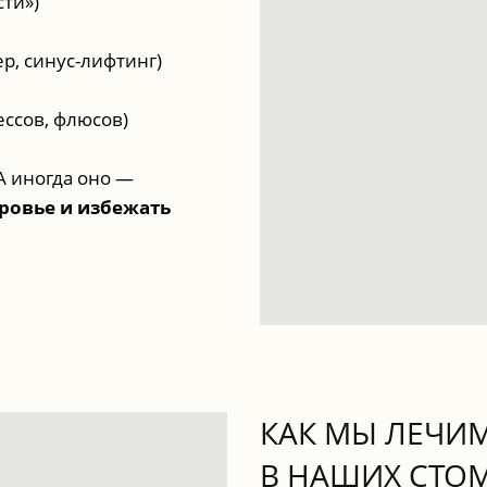
сти»)
м
р, синус-лифтинг)
ссов, флюсов)
А иногда оно —
ровье и избежать
КАК МЫ ЛЕЧИ
В НАШИХ СТО