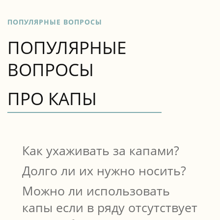
ПОПУЛЯРНЫЕ ВОПРОСЫ
ПОПУЛЯРНЫЕ
ВОПРОСЫ
ПРО КАПЫ
Как ухаживать за капами?
Долго ли их нужно носить?
Все капы нужно регулярно чистить щеткой и
Можно ли использовать
пастой. Если капы не во рту, то их хранят в
Что касается лечения, то сроки назначает
специальных футлярах, чтобы
капы если в ряду отсутствует
врач. Если капы нужны в качестве защиты
приспособление могло полностью
от травм, то их надевают по мере